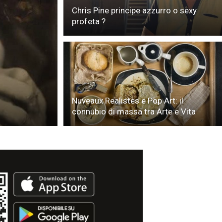
Chris Pine principe azzurro o sexy
profeta ?
Nuveaux Realistes e Pop Art: il
connubio di massa tra Arte e Vita