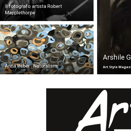
Il fotografo artista Robert
Mapplethorpe
Arshile 
Anna Reber : Naturalismi
Art Style Magaz