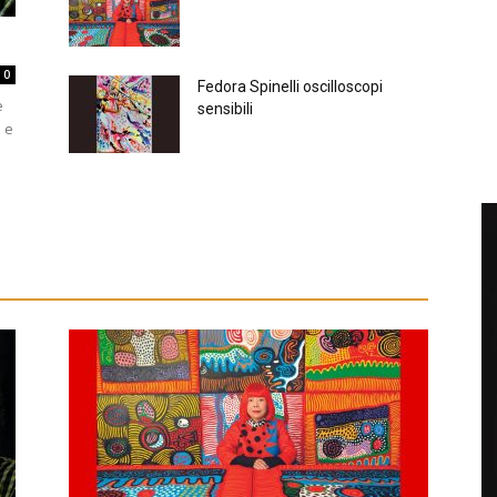
0
Fedora Spinelli oscilloscopi
e
sensibili
i e