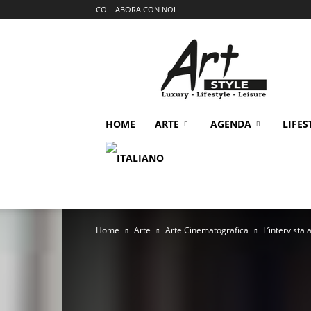
COLLABORA CON NOI
Art
Style
Magazine
HOME
ARTE
AGENDA
LIFES
Home
Arte
Arte Cinematografica
L’intervista