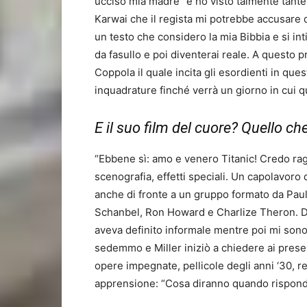
ucciso mia madre” e ho visto talmente tante
Karwai che il regista mi potrebbe accusare di
un testo che considero la mia Bibbia e si int
da fasullo e poi diventerai reale. A questo p
Coppola il quale incita gli esordienti in que
inquadrature finché verrà un giorno in cui q
E il suo film del cuore? Quello ch
“Ebbene sì: amo e venero Titanic! Credo ra
scenografia, effetti speciali. Un capolavoro
anche di fronte a un gruppo formato da Pau
Schanbel, Ron Howard e Charlize Theron. Du
aveva definito informale mentre poi mi sono
sedemmo e Miller iniziò a chiedere ai present
opere impegnate, pellicole degli anni ‘30, re
apprensione: “Cosa diranno quando risponde