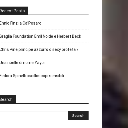
Recent Posts
Ennio Finzi a Ca’Pesaro
Braglia Foundation Emil Nolde e Herbert Beck
Chris Pine principe azzurro o sexy profeta ?
Una ribelle di nome Yayoi
Fedora Spinelli oscilloscopi sensibili
Search