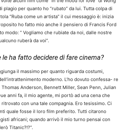
 volte alcuni film come “In the mood for love” di Wong
 plagio per quanto ho “rubato” da lui. Tutta colpa di
itola “Ruba come un artista” il cui messaggio è: inizia
roposito ho fatto mio anche il pensiero di Francis Ford
sto modo: ” Vogliamo che rubiate da noi, dalle nostre
ualcuno ruberà da voi”.
e le ha fatto decidere di fare cinema?
ggiunga il massimo per quanto riguarda costumi,
 dell’intrattenimento moderno. L’ho dovuto confessa- re
l Thomas Anderson, Bennett Miller, Sean Penn, Julian
e anni fa, il mio agente, mi portò ad una cena che
 ritrovato con una tale compagnia. Ero tesissimo. Ci
i quale fosse il loro film preferito. Tutti citarono
gisti africani; quando arrivò il mio turno pensai con
rò Titanic?!?”.