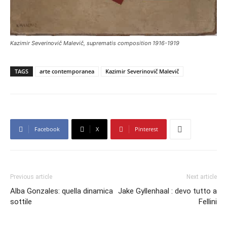
Kazimir Severinovič Malevič, suprematis composition 1916-1919
TAGS
arte contemporanea
Kazimir Severinovič Malevič
Facebook
X
Pinterest
Previous article
Next article
Alba Gonzales: quella dinamica
Jake Gyllenhaal : devo tutto a
sottile
Fellini