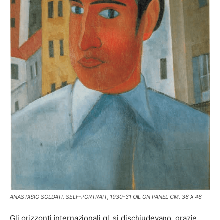
ANASTASIO SOLDATI, SELF-PORTRAIT, 1930-31 OIL ON PANEL CM. 36 X 46
Gli orizzonti internazionali gli si dischiudevano, grazie