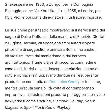
Shakespeare nel 1953, a Zurigo, per la Compagnia
Baseggio, come “As You Like It” nel 1955, a Londra, per
l’Old Vic), e poi come disegnatore, illustratore, incisore.
Le sue chine per il teatro mostravano sì il nervosismo del
segno di Dalì e l’influsso della maniera di Fabrizio Clerici
o Eugène Berman, all’epoca entrambi autori d’opere
pittoriche di suggestione onirica a Roma, ma anche i
virtuosismi tratti dal manierismo e dal barocco
architettonico. Trame visive di racconti, commedie e
canovacci, intrisi di caleidoscopiche citazioni come di
sottile ironia, si sviluppavano dunque nell’esuberante
produzione concepita da
Domenico Gnoli
per le scene,
mentre un’acuta sensibilità volta al contemporaneo
improntava le illustrazioni prodotte per aggiornate riviste
newyorkesi come
Fortune
,
Glamour
,
Holiday
,
Show
Magazine
,
Sport Illustrated
o
Playboy
.