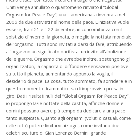
Uniti venga annullato o quantomeno rinviato il “Global
Orgasm for Peace Day”, una… americanata inventata nel
2006 da due attivisti nel nome della pace. L’iniziativa vuole
essere, fra il 21 e il 22 dicembre, in concomitanza con il
solstizio d’inverno, la giornata, o meglio la nottata mondiale
dell’orgasmo. Tutti sono invitati a darsi da fare, attribuendo
all’orgasmo un significato pacifista, un invito all’abolizione
delle guerre. Orgasmo che avrebbe inoltre, sostengono gli
organizzatori, la capacità di diffondere sensazioni positive
su tutto il pianeta, aumentando appunto la voglia, il
desiderio di pace. La cosa, tutto sommato, fa sorridere e in
questo momento drammatico sa di improvvisa presa in
giro. Dati i risultati nulli del “Global Orgasm for Peace Day”,
io propongo la/le nottate della castità, affinché donne e
uomini possano avere più tempo da dedicare a una pace
tanto auspicata. Quanto agli orgasmi (voluti o casuali, come
nelle foto) potete limitarvi ai sogni, come invitano due
celebri sculture di Gian Lorenzo Bernini, grande