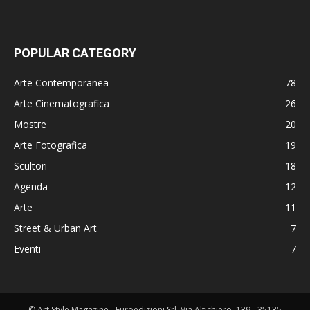
POPULAR CATEGORY
Arte Contemporanea
78
Arte Cinematografica
26
Mostre
20
Arte Fotografica
19
Scultori
18
Agenda
12
Arte
11
Street & Urban Art
7
Eventi
7
© Art Style Magazine - Euroedizioni Srl, Via Altichiero, 139 - 35135