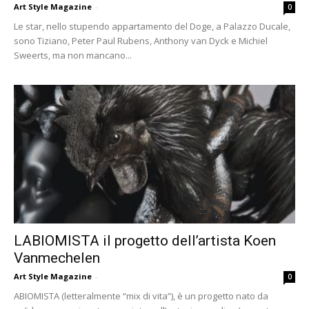
Art Style Magazine
-
0
Le star, nello stupendo appartamento del Doge, a Palazzo Ducale,
sono Tiziano, Peter Paul Rubens, Anthony van Dyck e Michiel
Sweerts, ma non mancano...
LABIOMISTA il progetto dell’artista Koen
Vanmechelen
Art Style Magazine
-
0
ABIOMISTA (letteralmente “mix di vita”), è un progetto nato da